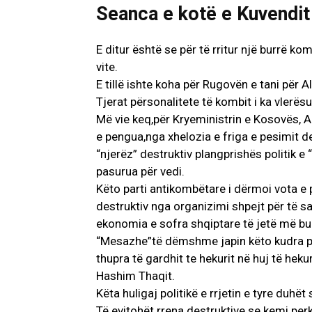
Seanca e kotë e Kuvendit 
E ditur është se për të rritur një burrë kom
vite.
E tillë ishte koha për Rugovën e tani për 
Tjerat përsonalitete të kombit i ka vlerësu
Më vie keq,për Kryeministrin e Kosovës, Alb
e pengua,nga xhelozia e friga e pesimit d
“njerëz” destruktiv plangprishës politik 
pasurua për vedi.
Këto parti antikombëtare i dërmoi vota e p
destruktiv nga organizimi shpejt për të 
ekonomia e sofra shqiptare të jetë më bu
“Mesazhe”të dëmshme japin këto kudra pol
thupra të gardhit te hekurit në huj të hek
Hashim Thaqit.
Këta huligaj politikë e rrjetin e tyre duhët 
Të evitohët rrena destruktive se kemi perk