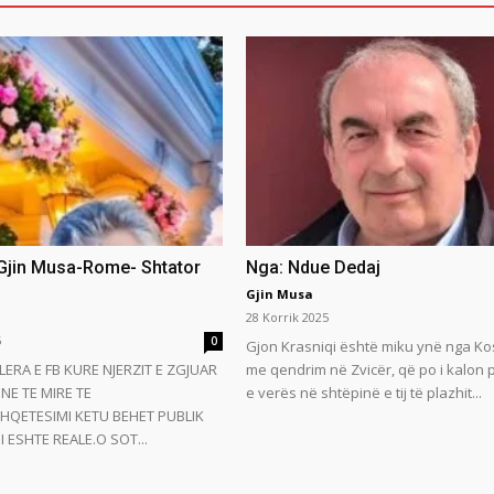
 Gjin Musa-Rome- Shtator
Nga: Ndue Dedaj
Gjin Musa
28 Korrik 2025
5
0
Gjon Krasniqi është miku ynë nga Ko
LERA E FB KURE NJERZIT E ZGJUAR
me qendrim në Zvicër, që po i kalon
NE TE MIRE TE
e verës në shtëpinë e tij të plazhit...
HQETESIMI KETU BEHET PUBLIK
 ESHTE REALE.O SOT...