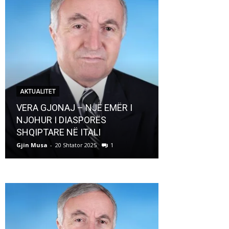
AKTUALITET
AKTUALITET
VERA GJONAJ – NJË EMËR I
NJOHUR I DIASPORËS
Pregaditi Gji
SHQIPTARE NË ITALI
Shtator 2025
Gjin Musa
-
20 Shtator 2025
1
Gjin Musa
-
8 Shtat