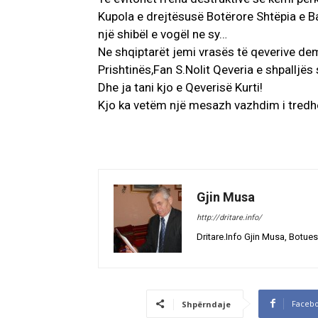
Kupola e drejtësusë Botërore Shtëpia e 
një shibël e vogël ne sy…
Ne shqiptarët jemi vrasës të qeverive d
Prishtinës,Fan S.Nolit Qeveria e shpalljës
Dhe ja tani kjo e Qeverisë Kurti!
Kjo ka vetëm një mesazh vazhdim i tredh
Gjin Musa
http://dritare.info/
Dritare.Info Gjin Musa, Botues
Faceb
Shpërndaje