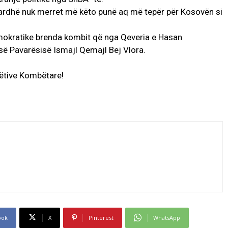
Bardhë nuk merret më këto punë aq më tepër për Kosovën si
emokratike brenda kombit që nga Qeveria e Hasan
 së Pavarësisë Ismajl Qemajl Bej Vlora.
ëtive Kombëtare!
ook
X
Pinterest
WhatsApp