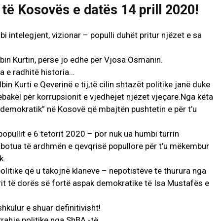
të Kosovës e datës 14 prill 2020!
bi intelegjent, vizionar – populli duhët pritur njëzet e sa
Albin Kurtin, përse jo edhe për Vjosa Osmanin.
a e radhitë historia…
in Kurti e Qeverinë e tij,të cilin shtazët politike janë duke
ebakël për korrupsionit e vjedhëjet njëzet vjeçare.Nga këta
e “demokratik” në Kosovë që mbajtën pushtetin e për t’u
opullit e 6 tetorit 2020 – por nuk ua humbi turrin
sabotua të ardhmën e qevqrisë popullore për t’u mëkembur
k.
itike që u takojnë klaneve – nepotistëve të thurura nga
urit të dorës së fortë aspak demokratike të Isa Mustafës e
shkulur e shuar definitivisht!
rahje politike nga ShBA -të.