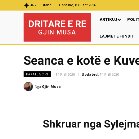
C
34.7
Tiranë
E shtunë, 8 Gusht 2026
ARTIKUJ
POLI
DRITARE E RE
GJIN MUSA
LAJMET E FUNDIT
Seanca e kotë e Kuve
14 Prill 2020
Updated:
14 Prill 2020
PAKATEGORI
Nga
Gjin Musa
Shkruar nga Sylejma