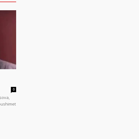
0
sova,
 pushimet