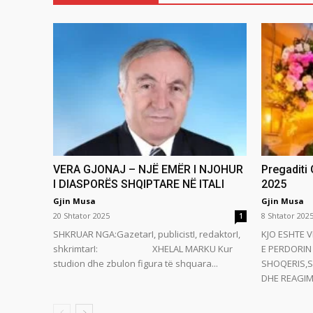
VERA GJONAJ – NJË EMËR I NJOHUR
Pregaditi
I DIASPORËS SHQIPTARE NË ITALI
2025
Gjin Musa
Gjin Musa
20 Shtator 2025
8 Shtator 202
1
SHKRUAR NGA:GazetarI, publicistI, redaktorI,
KJO ESHTE V
shkrimtarI: XHELAL MARKU Kur
E PERDORIN 
studion dhe zbulon figura të shquara...
SHOQERIS,S
DHE REAGIMI