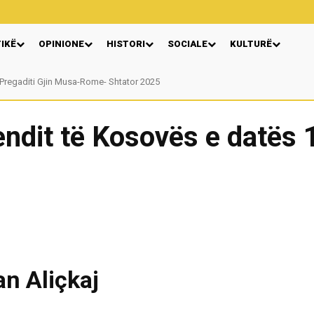
TIKË
OPINIONE
HISTORI
SOCIALE
KULTURË
Pregaditi Gjin Musa-Rome- Shtator 2025
Nga: Ndue Dedaj
ndit të Kosovës e datës 1
n Aliçkaj