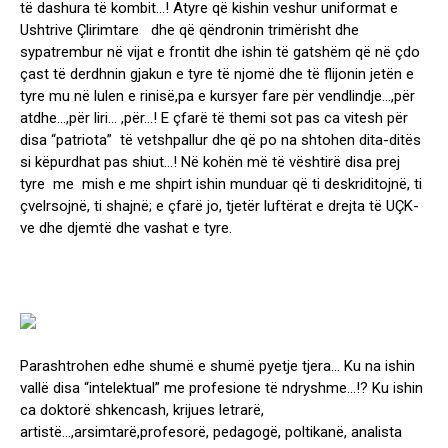
të dashura të kombit…! Atyre që kishin veshur uniformat e
Ushtrive Çlirimtare dhe që qëndronin trimërisht dhe
sypatrembur në vijat e frontit dhe ishin të gatshëm që në çdo
çast të derdhnin gjakun e tyre të njomë dhe të flijonin jetën e
tyre mu në lulen e rinisë,pa e kursyer fare për vendlindje…,për
atdhe…,për liri… ,për…! E çfarë të themi sot pas ca vitesh për
disa “patriota” të vetshpallur dhe që po na shtohen dita-ditës
si këpurdhat pas shiut…! Në kohën më të vështirë disa prej
tyre me mish e me shpirt ishin munduar që ti deskriditojnë, ti
çvelrsojnë, ti shajnë; e çfarë jo, tjetër luftërat e drejta të UÇK-
ve dhe djemtë dhe vashat e tyre.
Parashtrohen edhe shumë e shumë pyetje tjera… Ku na ishin
vallë disa “intelektual” me profesione të ndryshme…!? Ku ishin
ca doktorë shkencash, krijues letrarë,
artistë…,arsimtarë,profesorë, pedagogë, poltikanë, analista