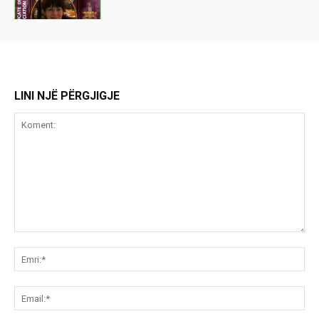
LINI NJË PËRGJIGJE
Koment:
Emr
Ema