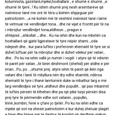
kolumnista, gazetarë,mjekë,hoxhallarë , e shumë e shumë…,e
shumë të tjerë…! Ku ishim shumë prej nesh arsimtarëve që
nxënësve tanë me orë të tëra u kishim shpjeguar për
patriotizëm …,e në kohën më të vështirë nxënësit tanë i lamë
të vetmuar në vendlindjet tona… dhe në vijat e frontit për të na
i mbrojtur vendlindjet tona,atdheun…, pragun e
shtëpisë…,shkollat…, dhe… Ku na ishin dhe kun na mbetën ca
hoxhallarë që gjatë ligjeratave të tyre nëpër xhami…,oda
ndejesh dhe… kur para luftës i preferonin xhematit të tyre se si
duhet luftuar për ta mbrojtur dhe si duhet vdekur për vatan…
dhe… Po ku na ishin vallë jo numër i vogël i atyre që të vdisnin
të parët për vatan…,të binin dëshmorë (shehid) për atdhe e për
iman….Po, po …,shumë prej atyre ishin të parët që ikën nga
vatani dhe i lanë të mbyllura nën dry edhe xhamitë, ndërsa
xhematit të tyre i thanë lamtumirë duke ia mbathur larg e më
larg vendlindjes së tyre ,atdheut dhe popullit… që pas mbarimit
të luftës përsëri të kthehen dhe pa një pikë turpi përsëri disa
prej tyre të përmendin edhe sot vatanin , popullin,
lirinë.,kombin, fenë e çfare jo tjetër…Po ku na ishin edhe ca
mjekë që sot na shesin patriotizëm e kur duhej shëruar plagët
e bijve dhe bijave më të dashur të kombit që derdhnin gjakun