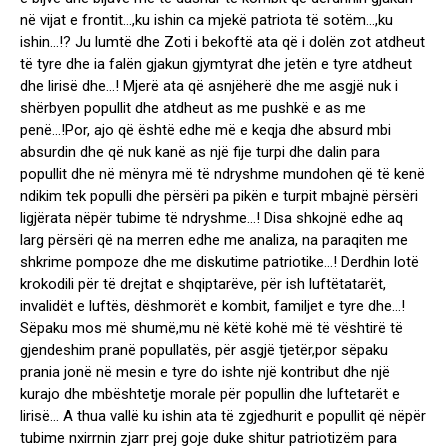
në vijat e frontit…,ku ishin ca mjekë patriota të sotëm…,ku
ishin…!? Ju lumtë dhe Zoti i bekoftë ata që i dolën zot atdheut
të tyre dhe ia falën gjakun gjymtyrat dhe jetën e tyre atdheut
dhe lirisë dhe…! Mjerë ata që asnjëherë dhe me asgjë nuk i
shërbyen popullit dhe atdheut as me pushkë e as me
penë…!Por, ajo që është edhe më e keqja dhe absurd mbi
absurdin dhe që nuk kanë as një fije turpi dhe dalin para
popullit dhe në mënyra më të ndryshme mundohen që të kenë
ndikim tek populli dhe përsëri pa pikën e turpit mbajnë përsëri
ligjërata nëpër tubime të ndryshme…! Disa shkojnë edhe aq
larg përsëri që na merren edhe me analiza, na paraqiten me
shkrime pompoze dhe me diskutime patriotike…! Derdhin lotë
krokodili për të drejtat e shqiptarëve, për ish luftëtatarët,
invalidët e luftës, dëshmorët e kombit, familjet e tyre dhe…!
Sëpaku mos më shumë,mu në këtë kohë më të vështirë të
gjendeshim pranë popullatës, për asgjë tjetër,por sëpaku
prania jonë në mesin e tyre do ishte një kontribut dhe një
kurajo dhe mbështetje morale për popullin dhe luftetarët e
lirisë… A thua vallë ku ishin ata të zgjedhurit e popullit që nëpër
tubime nxirrnin zjarr prej goje duke shitur patriotizëm para