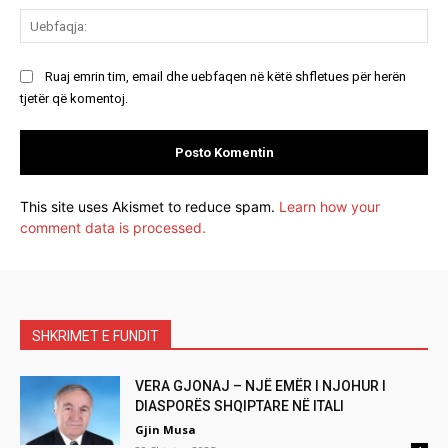
Ue
Ruaj emrin tim, email dhe uebfaqen në këtë shfletues për herën
tjetër që komentoj.
This site uses Akismet to reduce spam.
Learn how your
comment data is processed.
SHKRIMET E FUNDIT
VERA GJONAJ – NJË EMËR I NJOHUR I
DIASPORËS SHQIPTARE NË ITALI
Gjin Musa