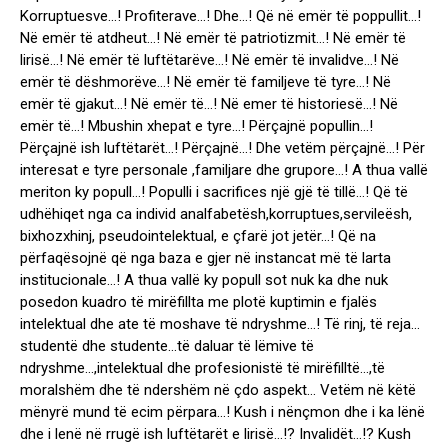
Korruptuesve…! Profiterave…! Dhe…! Që në emër të poppullit…!
Në emër të atdheut…! Në emër të patriotizmit…! Në emër të
lirisë…! Në emër të luftëtarëve…! Në emër të invalidve…! Në
emër të dëshmorëve…! Në emër të familjeve të tyre…! Në
emër të gjakut…! Në emër të…! Në emer të historiesë…! Në
emër të…! Mbushin xhepat e tyre…! Përçajnë popullin…!
Përçajnë ish luftëtarët…! Përçajnë…! Dhe vetëm përçajnë…! Për
interesat e tyre personale ,familjare dhe grupore…! A thua vallë
meriton ky popull…! Populli i sacrifices një gjë të tillë…! Që të
udhëhiqet nga ca individ analfabetësh,korruptues,servileësh,
bixhozxhinj, pseudointelektual, e çfarë jot jetër…! Që na
përfaqësojnë që nga baza e gjer në instancat më të larta
institucionale…! A thua vallë ky popull sot nuk ka dhe nuk
posedon kuadro të mirëfillta me plotë kuptimin e fjalës
intelektual dhe ate të moshave të ndryshme…! Të rinj, të reja…
studentë dhe studente…të daluar të lëmive të
ndryshme…,intelektual dhe profesionistë të mirëfilltë…,të
moralshëm dhe të ndershëm në çdo aspekt… Vetëm në këtë
mënyrë mund të ecim përpara…! Kush i nënçmon dhe i ka lënë
dhe i lenë në rrugë ish luftëtarët e lirisë…!? Invalidët…!? Kush