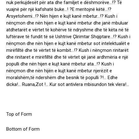
nuk perkujdesët për ata dhe familjet e dëshmorëve…!? Të
vuajnë për një kafshatë buke…! ?E meritojnë këtë…!?
Arsyetohemi…!? Nën hijen e kujt kanë mbetur…!? Kush i
nënçmon dhe nën hijen e kujt kanë mbetur dhe janë mbuluar
atdhetarët e vërtet të kohërve të ndryshme dhe të këta në të
luftërave të fundit të së Ushtrive Çlirimtar Shqiptare…!? Kush i
nënçmon dhe nën hijen e kujt kanë mbetur sot intelektualët e
mirëfilltë dhe të vërtet të kombit…!? Kush i nënçmon rinitarët
dhe rinitaret e mirëfilltë dhe të vërtet që janë ardhmëria e një
populli dhe nën hijen e kujt kanë mbetur ata…!? Kush i
nënçmon dhe nën hijën e kujt kanë mbetur njerëzit e
moralshëm,të ndershëm dhe besnik të populli ?!… Edhe
dicka!… Ruana,Zot !… Kur sot antivlera mbisundon tek vlera!…
Top of Form
Bottom of Form