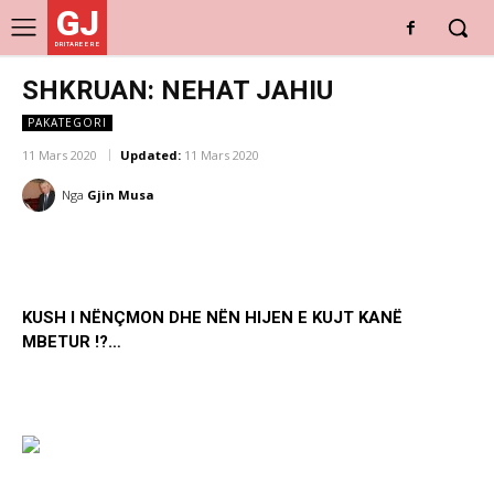
GJ
DRITARE E RE
SHKRUAN: NEHAT JAHIU
PAKATEGORI
11 Mars 2020
Updated:
11 Mars 2020
Nga
Gjin Musa
KUSH I NËNÇMON DHE NËN HIJEN E KUJT KANË
MBETUR !?…