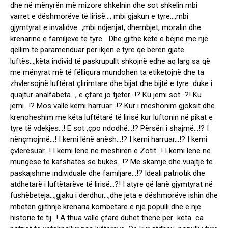
dhe në mënyrën më mizore shkelnin dhe sot shkelin mbi
varret e dëshmorëve të lirisë…, mbi gjakun e tyre…,mbi
gjymtyrat e invalidve…,mbi ndjenjat, dhembjet, moralin dhe
krenarinë e familjeve të tyre… Dhe gjithë këtë e bëjnë me një
qëllim të paramenduar për ikjen e tyre që bërën gjatë
luftës…,këta individ të paskrupullt shkojnë edhe aq larg sa që
me mënyrat më të fëlliqura mundohen ta etiketojnë dhe ta
zhvlersojnë luftërat çlirimtare dhe bijat dhe bijtë e tyre duke i
quajtur analfabeta…, e çfarë jo tjetër…!? Ku jemi sot…?! Ku
jemi…!? Mos vallë kemi harruar…!? Kur i mëshonim gjoksit dhe
krenoheshim me këta luftëtarë të lirisë kur luftonin në pikat e
tyre të vdekjes…! E sot ,çpo ndodhë…!? Përsëri i shajmë…!? I
nënçmojmë…! I kemi lënë anësh…!? I kemi harruar…!? I kemi
çvlerësuar…! I kemi lënë në mëshirën e Zotit…! I kemi lënë në
mungesë të kafshatës së bukës…!? Me skamje dhe vuajtje të
paskajshme individuale dhe familjare…!? Ideali patriotik dhe
atdhetarë i luftëtarëve të lirisë…?! I atyre që lanë gjymtyrat në
fushëbeteja…,gjaku i derdhur…,dhe jeta e dëshmorëve ishin dhe
mbetën gjithnjë krenaria kombëtare e një populli dhe e një
historie të tij…! A thua vallë çfarë duhet thënë për këta ca