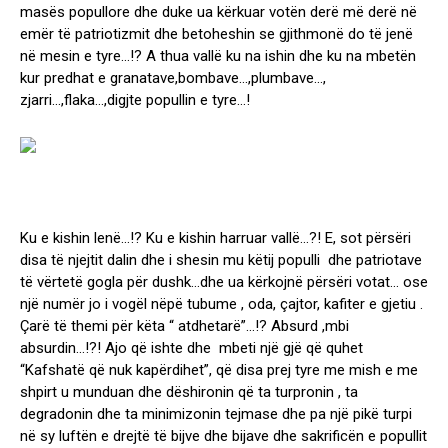
masës popullore dhe duke ua kërkuar votën derë më derë në
emër të patriotizmit dhe betoheshin se gjithmonë do të jenë
në mesin e tyre…!? A thua vallë ku na ishin dhe ku na mbetën
kur predhat e granatave,bombave…,plumbave…,
zjarri…,flaka…,digjte popullin e tyre…!
Ku e kishin lenë…!? Ku e kishin harruar vallë…?! E, sot përsëri
disa të njejtit dalin dhe i shesin mu këtij populli dhe patriotave
të vërtetë gogla për dushk…dhe ua kërkojnë përsëri votat… ose
një numër jo i vogël nëpë tubume , oda, çajtor, kafiter e gjetiu .
Çarë të themi për këta “ atdhetarë”…!? Absurd ,mbi
absurdin…!?! Ajo që ishte dhe mbeti një gjë që quhet
“Kafshatë që nuk kapërdihet”, që disa prej tyre me mish e me
shpirt u munduan dhe dëshironin që ta turpronin , ta
degradonin dhe ta minimizonin tejmase dhe pa një pikë turpi
në sy luftën e drejtë të bijve dhe bijave dhe sakrificën e popullit