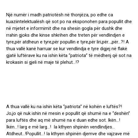
Një numër i madh patriotësh në thonjëza, po edhe ca
kuaziintelektualësh që sot po na eksponohen para popullit dhe
në mjetet e informimit dhe na shesin gogla për dushk dhe
rrahin gjoks dhe kinse shkrihen dhe treten për vendlindjen e
tyre,për atdheun e tyre,për popullin e tyre,për liri,për…,për…?! A
thua vallë kanë harruar se kur vendlindja e tyre digjej në flakë
gjatë luftërave ku na ishin këta “patriota” të mëdhenj që sot na
krokasin si gjeli në maje të plehut…!?
A thua vallë ku na ishin këta “patriota” në kohën e luftës?!
Jo,jo që nuk ishin në mesin e popullit që shumë na e “deshën”
para luftës dhe aq më shumë na e duan edhe sot. Ikën…!
Ikën…! larg e më larg…! Ia kthyen shpinën vendlindjes…
Atdheut…!Popullit…! Ia kthyen shpinën djemve dhe vajzave më