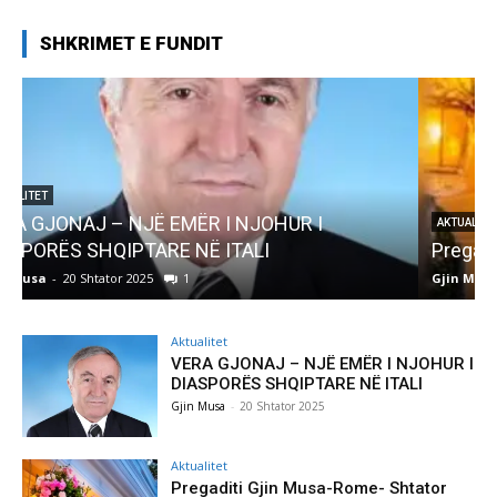
SHKRIMET E FUNDIT
AKTUALITET
Pregaditi Gjin Musa-Rome- Shtator 2025
Gjin Musa
-
8 Shtator 2025
0
G
Aktualitet
VERA GJONAJ – NJË EMËR I NJOHUR I
DIASPORËS SHQIPTARE NË ITALI
Gjin Musa
-
20 Shtator 2025
Aktualitet
Pregaditi Gjin Musa-Rome- Shtator