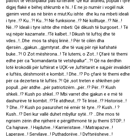
patriot të vetshpallur pas luftërave. Që kur atdheu, populli i tyre
digjej flakë e bëhej shkrumb e hi…! E ne jo numër i vogël nuk
gjenim vend as në birën e miut.Ku ishte dhe ku na mbeti ideali
i tyre…!? Ku…?! Ku…?! Në funksione…!? Në kolltuqe…!? Në…!
Në…!? Ideali i tyre ishte dhe mbeti: Që dikush të burgoset…! Të
vuj nëpër kazamate…!Të kalbet…! Dikush të luftoj dhe të
vdes…!…Dhe mos ta shijoj lirinë…! Për të cilën dha
djersën…,gjakun…,gjymtyrat…dhe të vuaj për një kafshatë
buke…?! O Zot mëshirona…! Të lutemi, o Zot…! Çfarë të themi
edhe për ca “komandanta të vetshpallur”…?! Që na derdhin
lotë krokodili për luftërat e UÇK-ve ,luftëtarët e saj,për invalidët
e luftës, dëshmorët e kombit…! Dhe…!? Po çfarë të themi edhe
për ca dezertera të luftës..?! Që ,sot treten e shkrihen për
popull…,për atdhe…,për patriotizëm…,për…!? Për…!? Kush
shkeli…!? Kush po shkel…!? Mbi varret dhe gjakun e e më të
dashurëve të kombit…!?Të atdheut…!? Të lirisë…!? Historisë…!
? Dhe…!? Kush po pasurohet në emër të tyre…!? Kush…! ?
Kush…!? Deri kur vallë duhet mbyllur sytë…!? …Dhe mos të
ngrisim zërin dhe njëherë e përgjithmonë të ju themi STOP…!
Ca hajnave…! Hajdutve…! Karrieristave…! Matrapazve…!
Laperave…! Servilave…! Puthadorëve…! Dyftyrësheve…!