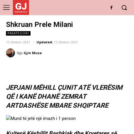
GJ
DRITARE E RE
Shkruan Prele Milani
PAKATEGORI
15 Shtator 2021
Updated:
15 Shtator 2021
Nga
Gjin Musa
JEPJANI MËHILL ÇUNIT ATË VLERËSIM
QË I KANË DHANË ZEMRAT
ARTDASHËSE MBARE SHQIPTARE
Kujtesë Këshillit Bashkiak dhe Kryetares së