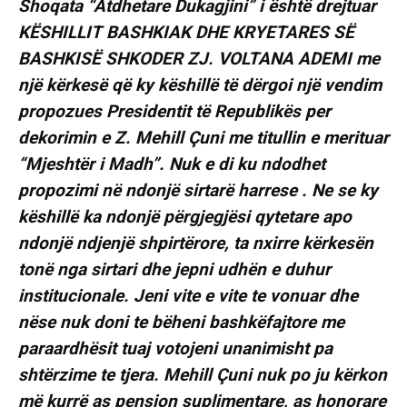
Shoqata “Atdhetare Dukagjini” i është drejtuar
KËSHILLIT BASHKIAK DHE KRYETARES SË
BASHKISË SHKODER ZJ. VOLTANA ADEMI me
një kërkesë që ky këshillë të dërgoi një vendim
propozues Presidentit të Republikës per
dekorimin e Z. Mehill Çuni me titullin e merituar
“Mjeshtër i Madh”. Nuk e di ku ndodhet
propozimi në ndonjë sirtarë harrese . Ne se ky
këshillë ka ndonjë përgjegjësi qytetare apo
ndonjë ndjenjë shpirtërore, ta nxirre kërkesën
tonë nga sirtari dhe jepni udhën e duhur
institucionale. Jeni vite e vite te vonuar dhe
nëse nuk doni te bëheni bashkëfajtore me
paraardhësit tuaj votojeni unanimisht pa
shtërzime te tjera. Mehill Çuni nuk po ju kërkon
më kurrë as pension suplimentare, as honorare