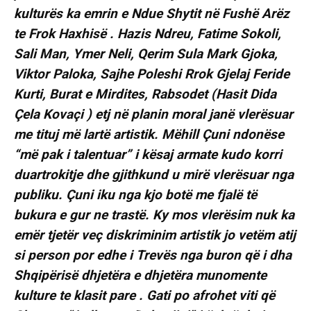
kulturës ka emrin e Ndue Shytit në Fushë Arëz
te Frok Haxhisë . Hazis Ndreu, Fatime Sokoli,
Sali Man, Ymer Neli, Qerim Sula Mark Gjoka,
Viktor Paloka, Sajhe Poleshi Rrok Gjelaj Feride
Kurti, Burat e Mirdites, Rabsodet (Hasit Dida
Çela Kovaçi ) etj në planin moral janë vlerësuar
me tituj më lartë artistik. Mëhill Çuni ndonëse
“më pak i talentuar” i kësaj armate kudo korri
duartrokitje dhe gjithkund u mirë vlerësuar nga
publiku. Çuni iku nga kjo botë me fjalë të
bukura e gur ne trastë. Ky mos vlerësim nuk ka
emër tjetër veç diskriminim artistik jo vetëm atij
si person por edhe i Trevës nga buron që i dha
Shqipërisë dhjetëra e dhjetëra munomente
kulture te klasit pare . Gati po afrohet viti që