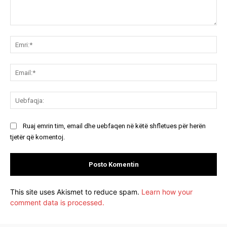
Koment:
Emr
Ema
Ue
Ruaj emrin tim, email dhe uebfaqen në këtë shfletues për herën
tjetër që komentoj.
This site uses Akismet to reduce spam.
Learn how your
comment data is processed.