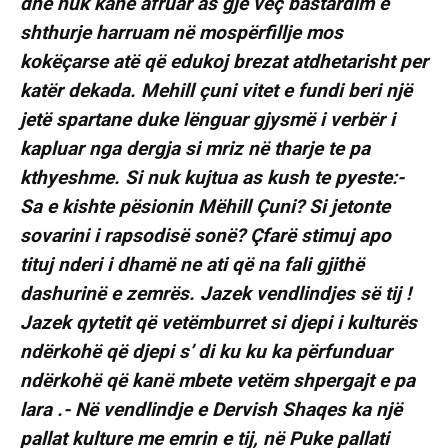
dhe nuk kanë afruar as gjë veç bastardim e
shthurje harruam në mospërfillje mos
kokëçarse atë që edukoj brezat atdhetarisht per
katër dekada. Mehill çuni vitet e fundi beri një
jetë spartane duke lënguar gjysmë i verbër i
kapluar nga dergja si mriz në tharje te pa
kthyeshme. Si nuk kujtua as kush te pyeste:-
Sa e kishte pësionin Mëhill Çuni? Si jetonte
sovarini i rapsodisë sonë? Çfarë stimuj apo
tituj nderi i dhamë ne ati që na fali gjithë
dashurinë e zemrës. Jazek vendlindjes së tij !
Jazek qytetit që vetëmburret si djepi i kulturës
ndërkohë që djepi s’ di ku ku ka përfunduar
ndërkohë që kanë mbete vetëm shpergajt e pa
lara .- Në vendlindje e Dervish Shaqes ka një
pallat kulture me emrin e tij, në Puke pallati