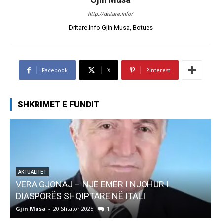
http://dritare.info/
Dritare.Info Gjin Musa, Botues
Facebook
X
Pinterest
SHKRIMET E FUNDIT
AKTUALITET
Pregaditi Gjin Musa-Rome- Shtator 2025
Gjin Musa
-
8 Shtator 2025
0