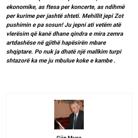
ekonomike, as ftesa per koncerte, as ndihmë
per kurime per jashtë shteti. Mehillit jepi Zot
pushimin e pa sosun! Ju jepni ati vetëm atë
vlerësim që kanë dhane qindra e mira zemra
artdashëse në gjithë hapësirën mbare
shqiptare. Po nuk ja dhatë një mallkim turpi
shtazorë ka me ju mbulue koke e kambe .
Gjin Musa