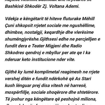
Bashkisë Shkodër Zj. Voltana Ademi.
Vdekja e këngëtarit të hiteve fluturake Mëhill
Çuni shkopsit rrjetet sociale me ngushëllime,
dhimbse, nostalgji, keqardhje dhe vlerësime
shumëngjyrëshe.Gjithsesi edhe ne percjelljen e
fundit dera e Teater Migjeni dhe Radio
Shkodres qendroj e mbyllur per ate qe I ka
nderuar keto institucione nder vite.
Gjithë ky lumë komplimetal reagimesh ne rrjete
vershej ditën e fundit ndërkohë që As Stari
kush lënguar prej disa vitesh në harresë,
mospërfillje, sociale shoqërore dhe shtetërore.
Të joshur nga këngëtare që peshojnë miliona,