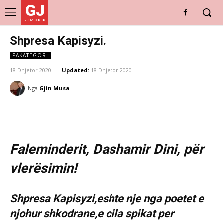
GJ
DRITARE E RE
Shpresa Kapisyzi.
PAKATEGORI
18 Dhjetor 2020
Updated:
18 Dhjetor 2020
Nga
Gjin Musa
Faleminderit, Dashamir Dini, për
vlerësimin!
Shpresa Kapisyzi,eshte nje nga poetet e
njohur shkodrane,e cila spikat per