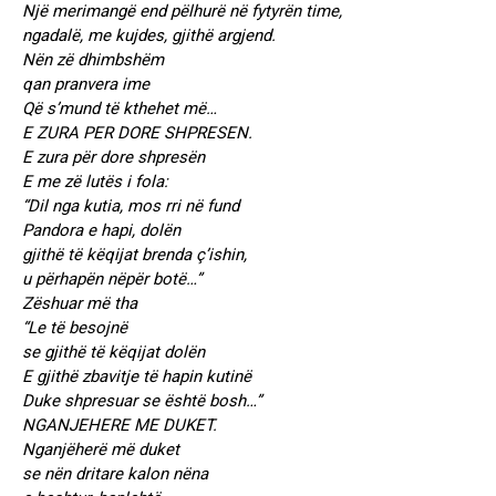
Një merimangë end pëlhurë në fytyrën time,
ngadalë, me kujdes, gjithë argjend.
Nën zë dhimbshëm
qan pranvera ime
Që s’mund të kthehet më…
E ZURA PER DORE SHPRESEN.
E zura për dore shpresën
E me zë lutës i fola:
“Dil nga kutia, mos rri në fund
Pandora e hapi, dolën
gjithë të këqijat brenda ç’ishin,
u përhapën nëpër botë…”
Zëshuar më tha
“Le të besojnë
se gjithë të këqijat dolën
E gjithë zbavitje të hapin kutinë
Duke shpresuar se është bosh…”
NGANJEHERE ME DUKET.
Nganjëherë më duket
se nën dritare kalon nëna