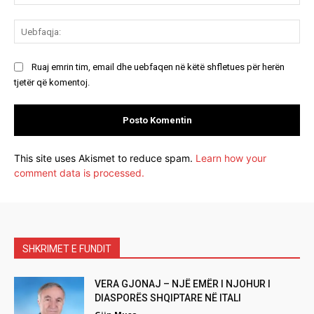
Ue
Ruaj emrin tim, email dhe uebfaqen në këtë shfletues për herën
tjetër që komentoj.
This site uses Akismet to reduce spam.
Learn how your
comment data is processed.
SHKRIMET E FUNDIT
VERA GJONAJ – NJË EMËR I NJOHUR I
DIASPORËS SHQIPTARE NË ITALI