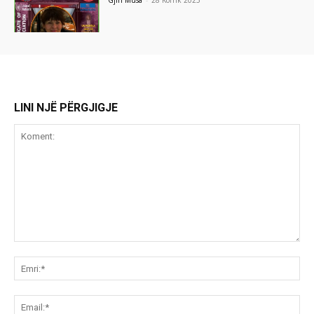
Gjin Musa
-
28 Korrik 2025
LINI NJË PËRGJIGJE
Koment:
Emr
Ema