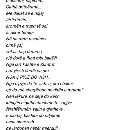
e heshtur, haplehtë,
Gjithë drithërimë…
Më duket se e ndjej
fërfërimën,
aromën e trupit të saj
si dikur fëmijë.
Në sa rreth tavolinës
pimë çaj,
vrikas hap dritaren,
një dorë a fllad mbi ballë?!
Nga lart kashtë e Kumtrit
Lot yjesh derdh pa pra.
NGA Ç’PYJE DO VISH….
Nga ç’pyje do të vish, ti, dru i bukur
që do më shoqërosh në ditën e mrame?
Nën lëkurë, në deje do kesh
këngën e gjithëstinshme të zogjve
fërshfërimën, vajin e gjetheve…
E pastaj, bashkë do ndjejmë
hapa njerëzish
që largohen nëpër mjergull…