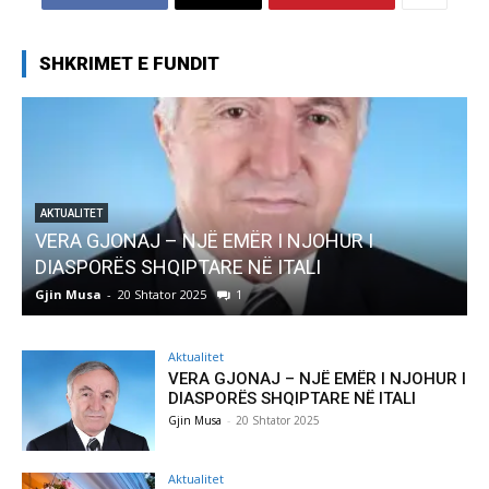
SHKRIMET E FUNDIT
AKTUALITET
Pregaditi Gjin Musa-Rome- Shtator 2025
Gjin Musa
-
8 Shtator 2025
0
Aktualitet
VERA GJONAJ – NJË EMËR I NJOHUR I
DIASPORËS SHQIPTARE NË ITALI
Gjin Musa
-
20 Shtator 2025
Aktualitet