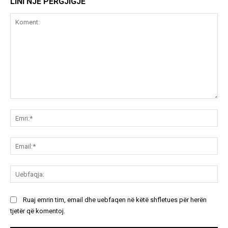
LINI NJË PËRGJIGJE
Koment:
Emr
Ema
Ue
Ruaj emrin tim, email dhe uebfaqen në këtë shfletues për herën
tjetër që komentoj.