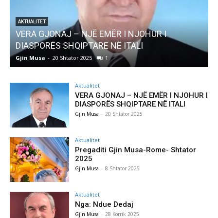
R I NJOHUR I
AKTUALITET
Ë ITALI
Pregaditi Gjin Musa-Rome- Sht
Gjin Musa
-
8 Shtator 2025
0
Aktualitet
VERA GJONAJ – NJË EMËR I NJOHUR I
DIASPORËS SHQIPTARE NË ITALI
Gjin Musa
-
20 Shtator 2025
Aktualitet
Pregaditi Gjin Musa-Rome- Shtator
2025
Gjin Musa
-
8 Shtator 2025
Aktualitet
Nga: Ndue Dedaj
Gjin Musa
-
28 Korrik 2025