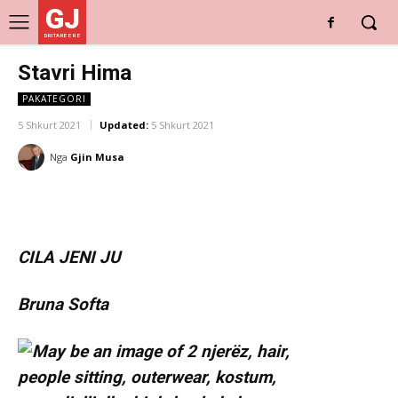
GJ
DRITARE E RE
Stavri Hima
PAKATEGORI
5 Shkurt 2021
Updated:
5 Shkurt 2021
Nga
Gjin Musa
CILA JENI JU
Bruna Softa