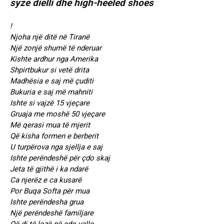
!
Njoha një ditë në Tiranë
Një zonjë shumë të nderuar
Kishte ardhur nga Amerika
Shpirtbukur si vetë drita
Madhësia e saj më çuditi
Bukuria e saj më mahniti
Ishte si vajzë 15 vjeçare
Gruaja me moshë 50 vjeçare
Më qerasi mua të mjerit
Që kisha formen e berberit
U turpërova nga sjellja e saj
Ishte perëndeshë për çdo skaj
Jeta të gjithë i ka ndarë
Ca njerëz e ca kusarë
Por Buqa Softa për mua
Ishte perëndesha grua
Një perëndeshë familjare