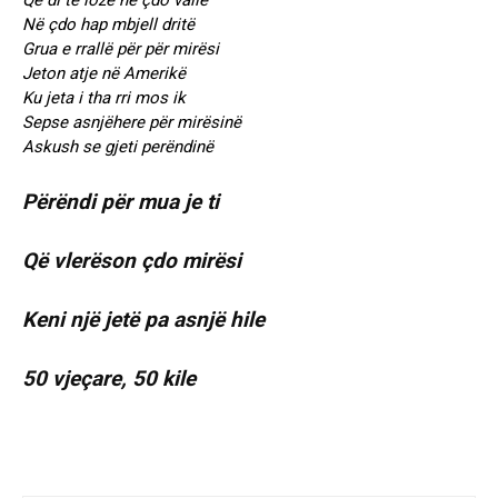
Që di të lozë në çdo valle
Në çdo hap mbjell dritë
Grua e rrallë për për mirësi
Jeton atje në Amerikë
Ku jeta i tha rri mos ik
Sepse asnjëhere për mirësinë
Askush se gjeti perëndinë
Përëndi për mua je ti
Që vlerëson çdo mirësi
Keni një jetë pa asnjë hile
50 vjeçare, 50 kile