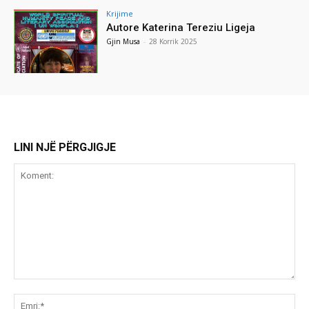
Krijime
Autore Katerina Tereziu Ligeja
Gjin Musa
-
28 Korrik 2025
LINI NJË PËRGJIGJE
Koment:
Emr