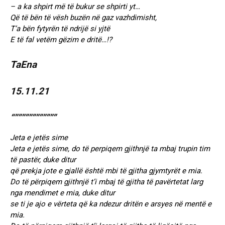
– a ka shpirt më të bukur se shpirti yt…
Që të bën të vësh buzën në gaz vazhdimisht,
T’a bën fytyrën të ndrijë si yjtë
E të fal vetëm gëzim e dritë…!?
TaEna
15.11.21
“””””””””””””
Jeta e jetës sime
Jeta e jetës sime, do të perpiqem gjithnjë ta mbaj trupin tim
të pastër, duke ditur
që prekja jote e gjallë është mbi të gjitha gjymtyrët e mia.
Do të përpiqem gjithnjë t’i mbaj të gjitha të pavërtetat larg
nga mendimet e mia, duke ditur
se ti je ajo e vërteta që ka ndezur dritën e arsyes në mentë e
mia.