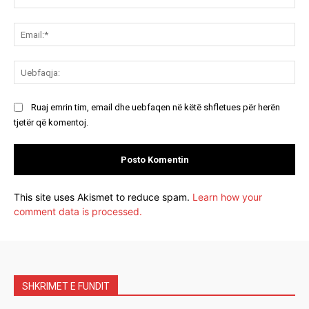
Ema
Ue
Ruaj emrin tim, email dhe uebfaqen në këtë shfletues për herën
tjetër që komentoj.
This site uses Akismet to reduce spam.
Learn how your
comment data is processed.
SHKRIMET E FUNDIT