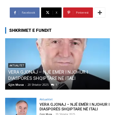
Facebook
X
Pinterest
SHKRIMET E FUNDIT
AKTUALITET
Pregaditi Gjin Musa-Rome- Shtator 2025
Gjin Musa
-
8 Shtator 2025
0
Aktualitet
VERA GJONAJ – NJË EMËR I NJOHUR I
DIASPORËS SHQIPTARE NË ITALI
Gjin Musa
-
20 Shtator 2025