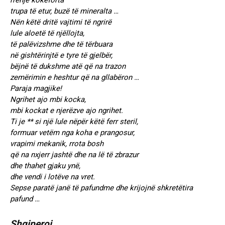
rrënjë kokëforta
trupa të etur, buzë të mineralta …
Nën këtë dritë vajtimi të ngrirë
lule aloetë të njëllojta,
të palëvizshme dhe të tërbuara
në gishtërinjtë e tyre të gjelbër,
bëjnë të dukshme atë që na trazon
zemërimin e heshtur që na gllabëron …
Paraja magjike!
Ngrihet ajo mbi kocka,
mbi kockat e njerëzve ajo ngrihet.
Ti je ** si një lule nëpër këtë ferr steril,
formuar vetëm nga koha e prangosur,
vrapimi mekanik, rrota bosh
që na nxjerr jashtë dhe na lë të zbrazur
dhe thahet gjaku ynë,
dhe vendi i lotëve na vret.
Sepse paratë janë të pafundme dhe krijojnë shkretëtira
pafund …
Shqiperoi