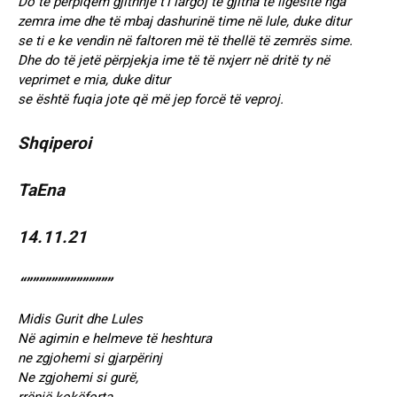
Do të përpiqem gjithnjë t’i largoj të gjitha të ligësitë nga
zemra ime dhe të mbaj dashurinë time në lule, duke ditur
se ti e ke vendin në faltoren më të thellë të zemrës sime.
Dhe do të jetë përpjekja ime të të nxjerr në dritë ty në
veprimet e mia, duke ditur
se është fuqia jote që më jep forcë të veproj.
Shqiperoi
TaEna
14.11.21
“””””””””””””””
Midis Gurit dhe Lules
Në agimin e helmeve të heshtura
ne zgjohemi si gjarpërinj
Ne zgjohemi si gurë,