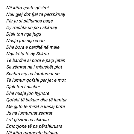
Në këto çaste gëzimi
Nuk gjej dot fjal ta përshkruaj
Për ju si pëllumba paqe
Dy rreshta un po i shkruaj
Djali ton nga jugu
Nusja jon nga veriu
Dhe bora e bardhë në male
Nga këta të dy Shkriu
Tē bardhë si bora e paçi jetën
Se zëmrat na i mbushët plot
Kështu siç na lumturuat ne
Të lumtur qofshi për jet e mot
Djali ton i dashur
Dhe nusja jon hyjnore
Qofshi të bekuar dhe të lumtur
Me gjith të mirat e kësaj bote
Ju na lumturuat zemrat
Lot gëzimi na shkuan
Emocjone të pa përshkruara
Në këto momente kaluam