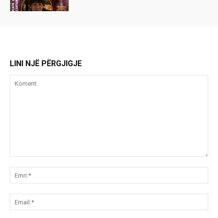
LINI NJË PËRGJIGJE
Koment:
Emr
Ema