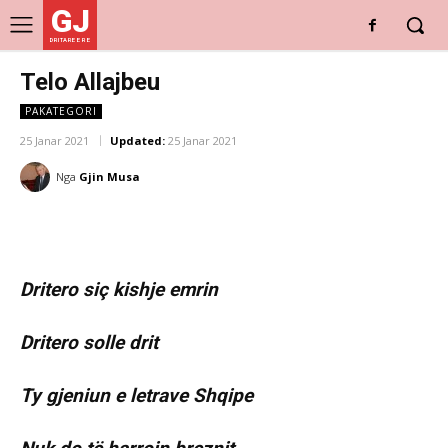
GJ
DRITARE E RE
Telo Allajbeu
PAKATEGORI
25 Janar 2021
Updated:
25 Janar 2021
Nga
Gjin Musa
Dritero siç kishje emrin
Dritero solle drit
Ty gjeniun e letrave Shqipe