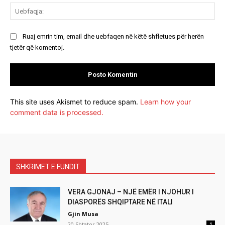
Ue
Ruaj emrin tim, email dhe uebfaqen në këtë shfletues për herën
tjetër që komentoj.
This site uses Akismet to reduce spam.
Learn how your
comment data is processed.
SHKRIMET E FUNDIT
VERA GJONAJ – NJË EMËR I NJOHUR I
DIASPORËS SHQIPTARE NË ITALI
Gjin Musa
20 Shtator 2025
1