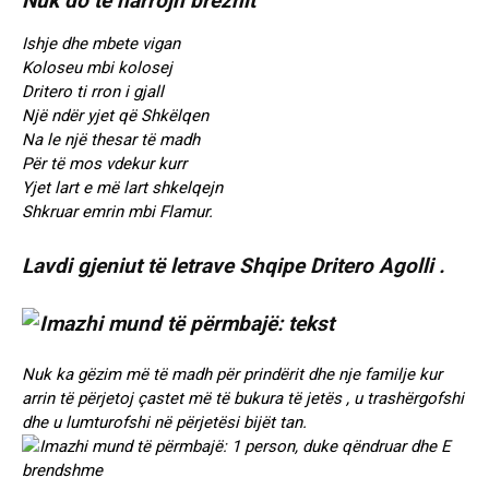
Nuk do të harrojn breznit
Ishje dhe mbete vigan
Koloseu mbi kolosej
Dritero ti rron i gjall
Një ndër yjet që Shkëlqen
Na le një thesar të madh
Për të mos vdekur kurr
Yjet lart e më lart shkelqejn
Shkruar emrin mbi Flamur.
Lavdi gjeniut të letrave Shqipe Dritero Agolli .
Nuk ka gëzim më të madh për prindërit dhe nje familje kur
arrin të përjetoj çastet më të bukura të jetës , u trashërgofshi
dhe u lumturofshi në përjetësi bijët tan.