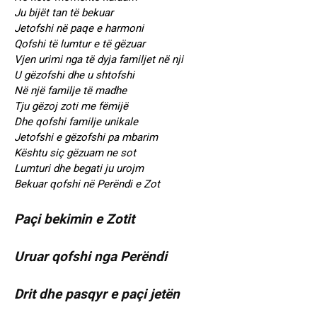
Ju bijët tan të bekuar
Jetofshi në paqe e harmoni
Qofshi të lumtur e të gëzuar
Vjen urimi nga të dyja familjet në nji
U gëzofshi dhe u shtofshi
Në një familje të madhe
Tju gëzoj zoti me fëmijë
Dhe qofshi familje unikale
Jetofshi e gëzofshi pa mbarim
Kështu siç gëzuam ne sot
Lumturi dhe begati ju urojm
Bekuar qofshi në Perëndi e Zot
Paçi bekimin e Zotit
Uruar qofshi nga Perëndi
Drit dhe pasqyr e paçi jetën