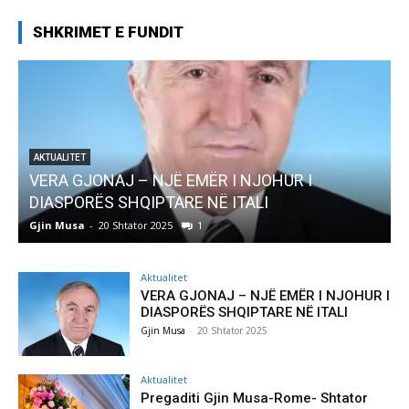
SHKRIMET E FUNDIT
AKTUALITET
Pregaditi Gjin Musa-Rome- Shtator 2025
Gjin Musa
-
8 Shtator 2025
0
Aktualitet
VERA GJONAJ – NJË EMËR I NJOHUR I
DIASPORËS SHQIPTARE NË ITALI
Gjin Musa
-
20 Shtator 2025
Aktualitet
Pregaditi Gjin Musa-Rome- Shtator