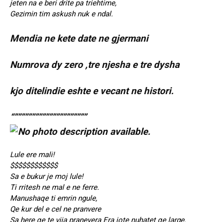
jeten na e beri drite pa triehtime,
Gezimin tim askush nuk e ndal.
Mendia ne kete date ne gjermani
Numrova dy zero ,tre njesha e tre dysha
kjo ditelindie eshte e vecant ne histori.
“”””””””””””””””””””””
Lule ere mali!
$$$$$$$$$$$$
Sa e bukur je moj lule!
Ti rritesh ne mal e ne ferre.
Manushaqe ti emrin ngule,
Qe kur del e cel ne pranvere
Sa here qe te vija pranevera Era jote nuhatet qe large.