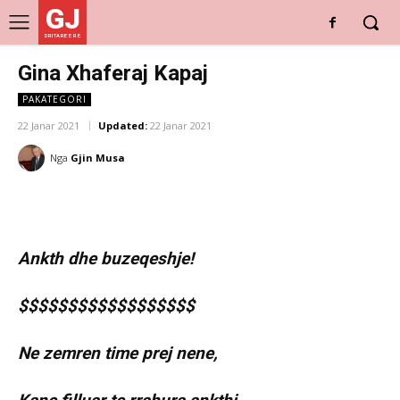
GJ
DRITARE E RE
Gina Xhaferaj Kapaj
PAKATEGORI
22 Janar 2021
Updated:
22 Janar 2021
Nga
Gjin Musa
Ankth dhe buzeqeshje!
$$$$$$$$$$$$$$$$$$
Ne zemren time prej nene,