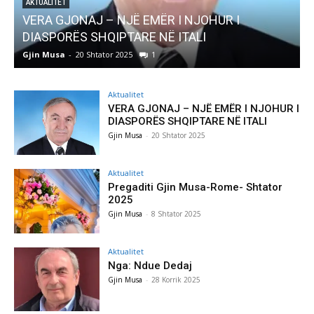
AKTUALITET
Pregaditi Gjin Musa-Rome- Shtator 2025
Gjin Musa
-
8 Shtator 2025
0
Aktualitet
VERA GJONAJ – NJË EMËR I NJOHUR I
DIASPORËS SHQIPTARE NË ITALI
Gjin Musa
-
20 Shtator 2025
Aktualitet
Pregaditi Gjin Musa-Rome- Shtator
2025
Gjin Musa
-
8 Shtator 2025
Aktualitet
Nga: Ndue Dedaj
Gjin Musa
-
28 Korrik 2025