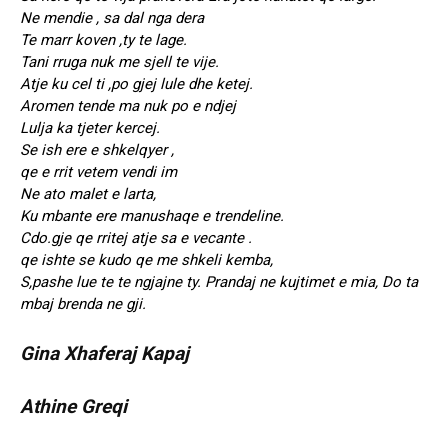
Ne mendie , sa dal nga dera
Te marr koven ,ty te lage.
Tani rruga nuk me sjell te vije.
Atje ku cel ti ,po gjej lule dhe ketej.
Aromen tende ma nuk po e ndjej
Lulja ka tjeter kercej.
Se ish ere e shkelqyer ,
qe e rrit vetem vendi im
Ne ato malet e larta,
Ku mbante ere manushaqe e trendeline.
Cdo.gje qe rritej atje sa e vecante .
qe ishte se kudo qe me shkeli kemba,
S,pashe lue te te ngjajne ty. Prandaj ne kujtimet e mia, Do ta
mbaj brenda ne gji.
Gina Xhaferaj Kapaj
Athine Greqi