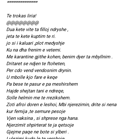
“”””””””””””””
Te trokas liria!
@@@@@@@@
Dua kete vite ta filloj ndryshe ,
jeta te kete kuptim te ri.
jo si i kaluari ,plot medyshje
Ku na dha frenim e vetemi.
Me karantine gjithe kohen, benim dyer ta mbyllnim .
Dritaret se ndjen te ftoheten,
Per cdo vend vendosnim drynin.
U mbolle kjo fare e keqe
Pa bese te pasur e pa meshirshem
Hajde shejtan tani e ndreqe,
Solle helmin me te rrezikshem.
Zoti afroi doren e leshoi, Mbi njerezimin, drite si nena
kur femija ,te semure pesoje
Vjen vaksina , si shprese nga hana.
Njerzimit shpirterat te ja qetsoje
Gjejme paqe ne bote si ylberi .
Lulezimi kudo le te vershoje,