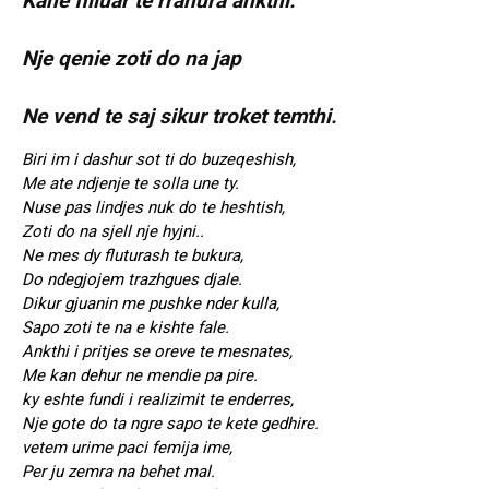
Kane filluar te rrahura ankthi.
Nje qenie zoti do na jap
Ne vend te saj sikur troket temthi.
Biri im i dashur sot ti do buzeqeshish,
Me ate ndjenje te solla une ty.
Nuse pas lindjes nuk do te heshtish,
Zoti do na sjell nje hyjni..
Ne mes dy fluturash te bukura,
Do ndegjojem trazhgues djale.
Dikur gjuanin me pushke nder kulla,
Sapo zoti te na e kishte fale.
Ankthi i pritjes se oreve te mesnates,
Me kan dehur ne mendie pa pire.
ky eshte fundi i realizimit te enderres,
Nje gote do ta ngre sapo te kete gedhire.
vetem urime paci femija ime,
Per ju zemra na behet mal.