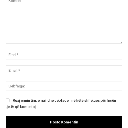
Koment:
Emr
Ema
Ue
Ruaj emrin tim, email dhe uebfaqen në këtë shfletues për herën
tjetër që komentoj.