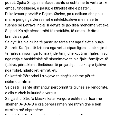
poetit, Gjuha Shqipe rishfaqet ashtu si është në të vërtetë : E
ëmbël, tingëlluese, e pasur, e kthjellët dhe e pastër…
Duke lexuar poezitë e Pajtim Xhelos, pa u ndikuar dhe pa u
marrë peng nga vlerësimet e intelektualëve më në zë të
fushës së Letrave, ndjej si detyrë të jap disa mendime vetjake.
Së pari: Ka një përsosmëri të metrikës, të rimës, të ritmit
brenda vargut.
Së dyti: Ka një gjuhë të pastruar tërësisht nga fjalët e huaja
Së treti: Ka fjalë të krijuara nga vet ai sipas ligjësisë së krijimit
të fjalëve, nisur nga forma (ndërtimi) dhe kuptimi i fjalës, nisur
nga rritja e bashkësisë së sinonimeve të një fjale, familjeve të
fjalëve, përcaktimit thelbësor të prejardhjes së këtyre fjalëve
nga foljet, ndajfoljet, emrat, etj.
Së katërti: Përdorimi i rrokjeve të tingëllueshme për të
ndihmuar ritmin.
Së pesti: I është shmangur përdorimit të gjuhës së rëndomtë,
e cila e zbeh bukurinë e vargut.
Së gjashti: Strofa klasike katër vargore është ndërtuar me
skemën A-B-A-B e cila përqas rimën me ritmin dhe e bën
strofën më shprehëse.