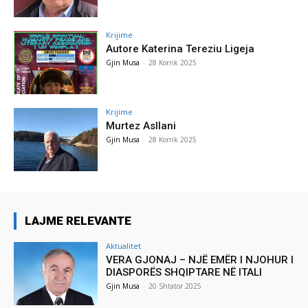
Krijime
Autore Katerina Tereziu Ligeja
Gjin Musa
-
28 Korrik 2025
Krijime
Murtez Asllani
Gjin Musa
-
28 Korrik 2025
LAJME RELEVANTE
Aktualitet
VERA GJONAJ – NJË EMËR I NJOHUR I
DIASPORËS SHQIPTARE NË ITALI
Gjin Musa
-
20 Shtator 2025