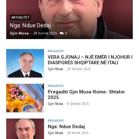
AKTUALITET
Nga: Ndue Dedaj
A
Gjin Musa
-
28 Korrik 2025
0
G
Aktualitet
VERA GJONAJ – NJË EMËR I NJOHUR I
DIASPORËS SHQIPTARE NË ITALI
Gjin Musa
-
20 Shtator 2025
Aktualitet
Pregaditi Gjin Musa-Rome- Shtator
2025
Gjin Musa
-
8 Shtator 2025
Aktualitet
Nga: Ndue Dedaj
Gjin Musa
-
28 Korrik 2025