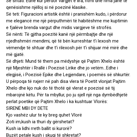
Së shtati: Edhe kur përdor vargjet e lira, ritmi dhe rima janë të
qenësishme njëlloj si në poezinë klasike..
Së teti: Figuracioni artistik është i pranishëm kudo, i përdorur
me elegancë me një përputhmëri të habitëshme me kuptimin
e fjalëve brenda vargut dhe midis vargjeve të strofës.
Së nënti: Të gjitha poezitë kanë një përmbajtje dhe një
rrjedhshmëri mendimi, që të bën kurreshtar t’i lexosh me
vëmendje të shtuar dhe t’i rilexosh për t’i shijuar më mirë dhe
më gjatë.
Së dhjeti: Mund të them pa mëdyshje që Pajtim Xhelo është
një Mjeshtër i Rrallë i Poezisë Lirike dhe jo vetëm…Edhe i
elegjisë, i Poezisë Epike dhe Legjendare, i poemës së shkurtër.
U përpoqa të nxjerr në pah disa vlera të Poetit vlonjat Pajtim
Xhelo dhe kjo nuk do të thotë që vlerat e poezisë së tij
mbarojnë këtu. Për ta mbyllur, po ju sjell një nga dymbëdhjetë
perlat poetike që Pajtim Xhelo i ka kushtuar Vlorës:
SIRENË MBI DY DETE
Kjo vashëz ulur te ky breg quhet Vlorë
Zoti im,kush ia thuri dy gërshetat?
Kush ia lidhi rreth ballit si kurorë?
Buzët petale kush i skuqi të shkretat?