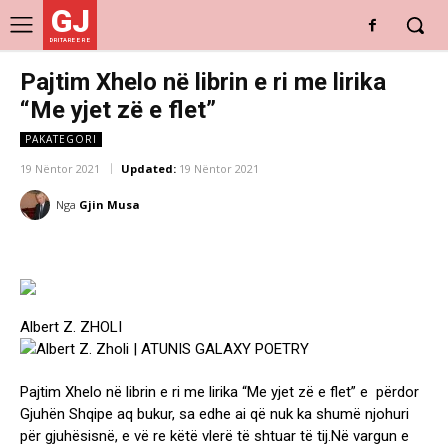
GJ
DRITARE E RE
Pajtim Xhelo në librin e ri me lirika
“Me yjet zë e flet”
PAKATEGORI
19 Nëntor 2021
Updated:
19 Nëntor 2021
Nga
Gjin Musa
Albert Z. ZHOLI
Pajtim Xhelo në librin e ri me lirika “Me yjet zë e flet” e përdor
Gjuhën Shqipe aq bukur, sa edhe ai që nuk ka shumë njohuri
për gjuhësisnë, e vë re këtë vlerë të shtuar të tij.Në vargun e