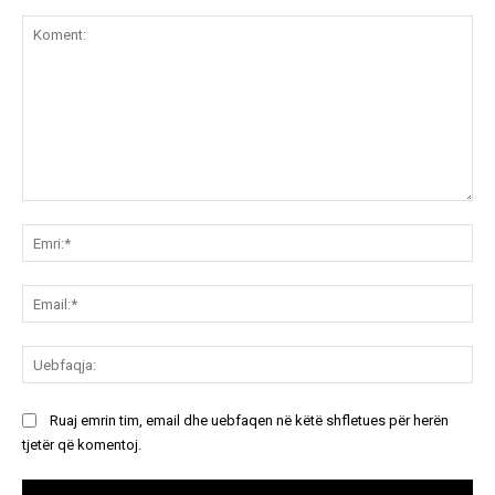
Koment:
Emr
Ema
Ue
Ruaj emrin tim, email dhe uebfaqen në këtë shfletues për herën
tjetër që komentoj.