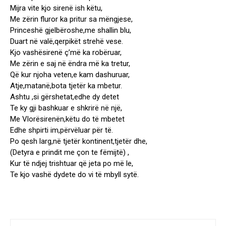
Mijra vite kjo sirenë ish këtu,
Me zërin fluror ka pritur sa mëngjese,
Princeshë gjelbëroshe,me shallin blu,
Duart në valë,qerpikët strehë vese.
Kjo vashësirenë ç’më ka robëruar,
Me zërin e saj në ëndra më ka tretur,
Që kur njoha veten,e kam dashuruar,
Atje,matanë,bota tjetër ka mbetur.
Ashtu ,si gërshetat,edhe dy detet
Te ky gji bashkuar e shkrirë në një,
Me Vlorësirenën,këtu do të mbetet
Edhe shpirti im,përvëluar për të.
Po qesh larg,në tjetër kontinent,tjetër dhe,
(Detyra e prindit me çon te fëmijtë) ,
Kur të ndjej trishtuar që jeta po më le,
Te kjo vashë dydete do vi të mbyll sytë.