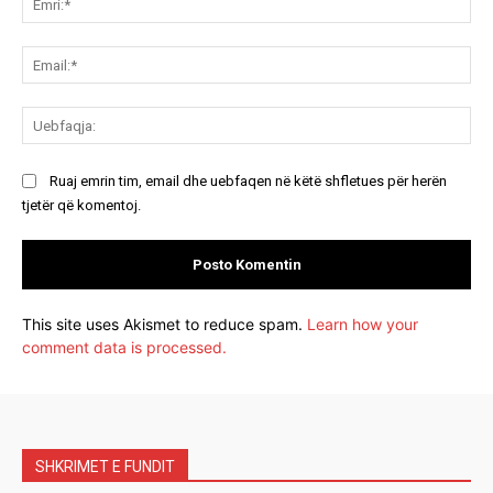
Ema
Ue
Ruaj emrin tim, email dhe uebfaqen në këtë shfletues për herën
tjetër që komentoj.
This site uses Akismet to reduce spam.
Learn how your
comment data is processed.
SHKRIMET E FUNDIT