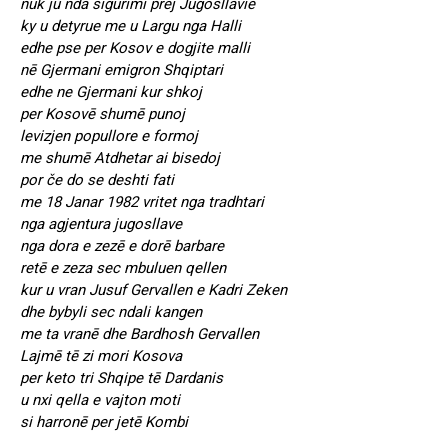
nuk ju nda sigurimi prej Jugosllavie
ky u detyrue me u Largu nga Halli
edhe pse per Kosov e dogjite malli
nē Gjermani emigron Shqiptari
edhe ne Gjermani kur shkoj
per Kosovē shumē punoj
levizjen popullore e formoj
me shumē Atdhetar ai bisedoj
por če do se deshti fati
me 18 Janar 1982 vritet nga tradhtari
nga agjentura jugosllave
nga dora e zezē e dorē barbare
retē e zeza sec mbuluen qellen
kur u vran Jusuf Gervallen e Kadri Zeken
dhe bybyli sec ndali kangen
me ta vranē dhe Bardhosh Gervallen
Lajmē tē zi mori Kosova
per keto tri Shqipe tē Dardanis
u nxi qella e vajton moti
si harronē per jetē Kombi