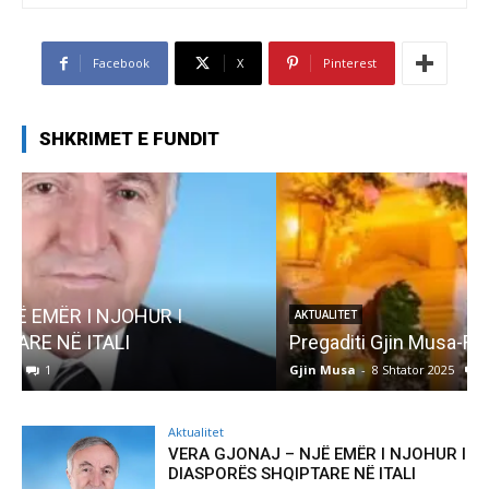
Facebook
X
Pinterest
SHKRIMET E FUNDIT
AKTUALITET
Pregaditi Gjin Musa-Rome- Shtator 2025
Gjin Musa
-
8 Shtator 2025
0
G
Aktualitet
VERA GJONAJ – NJË EMËR I NJOHUR I
DIASPORËS SHQIPTARE NË ITALI