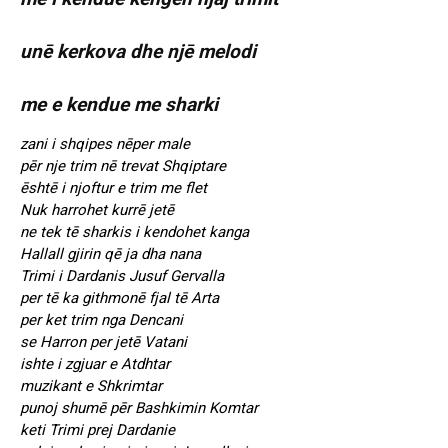
unē kerkova dhe njē melodi
me e kendue me sharki
zani i shqipes nēper male
pēr nje trim nē trevat Shqiptare
ēshtē i njoftur e trim me flet
Nuk harrohet kurrē jetē
ne tek tē sharkis i kendohet kanga
Hallall gjirin qē ja dha nana
Trimi i Dardanis Jusuf Gervalla
per tē ka githmonē fjal tē Arta
per ket trim nga Dencani
se Harron per jetē Vatani
ishte i zgjuar e Atdhtar
muzikant e Shkrimtar
punoj shumē pēr Bashkimin Komtar
keti Trimi prej Dardanie