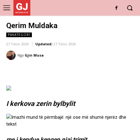
GJ
DRITARE E RE
Qerim Muldaka
PAKATEGORI
27 Tetor 2020
Updated:
27 Tetor 2020
Nga
Gjin Musa
I kerkova zerin bylbylit
me i kendue kengen njaj trimit