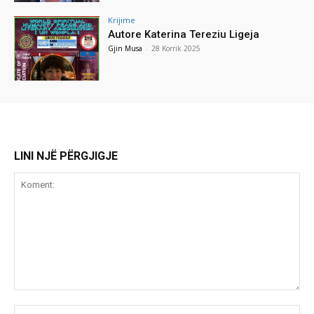
Krijime
Autore Katerina Tereziu Ligeja
Gjin Musa
-
28 Korrik 2025
LINI NJË PËRGJIGJE
Koment:
Emr