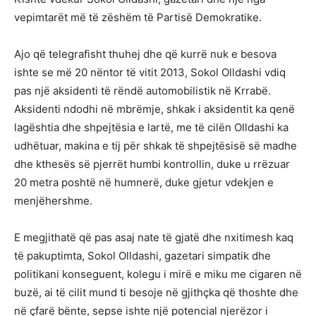
vepimtarët më të zëshëm të Partisë Demokratike.
Ajo që telegrafisht thuhej dhe që kurrë nuk e besova
ishte se më 20 nëntor të vitit 2013, Sokol Olldashi vdiq
pas një aksidenti të rëndë automobilistik në Krrabë.
Aksidenti ndodhi në mbrëmje, shkak i aksidentit ka qenë
lagështia dhe shpejtësia e lartë, me të cilën Olldashi ka
udhëtuar, makina e tij për shkak të shpejtësisë së madhe
dhe kthesës së pjerrët humbi kontrollin, duke u rrëzuar
20 metra poshtë në humnerë, duke gjetur vdekjen e
menjëhershme.
E megjithatë që pas asaj nate të gjatë dhe nxitimesh kaq
të pakuptimta, Sokol Olldashi, gazetari simpatik dhe
politikani konseguent, kolegu i mirë e miku me cigaren në
buzë, ai të cilit mund ti besoje në gjithçka që thoshte dhe
në çfarë bënte, sepse ishte një potencial njerëzor i