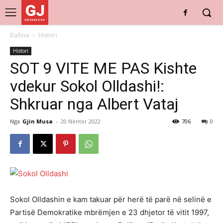
GJ
DRITARE E RE
Ballina
Histori
Histori
SOT 9 VITE ME PAS Kishte
vdekur Sokol Olldashi!:
Shkruar nga Albert Vataj
Nga
Gjin Musa
-
20 Nëntor 2022
706
0
Sokol Olldashin e kam takuar për herë të parë në selinë e
Partisë Demokratike mbrëmjen e 23 dhjetor të vitit 1997,