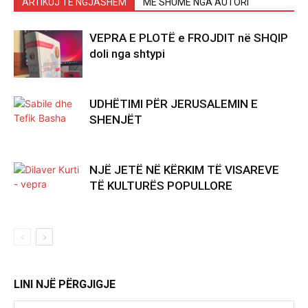
ARTIKUJ TË NGJASHËM
MË SHUMË NGA AUTORI
VEPRA E PLOTË e FROJDIT në SHQIP
doli nga shtypi
UDHËTIMI PËR JERUSALEMIN E
SHENJËT
NJË JETË NË KËRKIM TË VISAREVE
TË KULTURËS POPULLORE
LINI NJË PËRGJIGJE