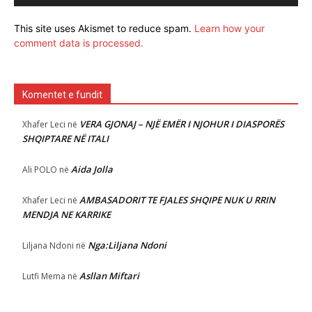
This site uses Akismet to reduce spam.
Learn how your
comment data is processed.
Komentet e fundit
VERA GJONAJ – NJË EMËR I NJOHUR I DIASPORËS
Xhafer Leci
në
SHQIPTARE NË ITALI
Aida Jolla
Ali POLO
në
AMBASADORIT TE FJALES SHQIPE NUK U RRIN
Xhafer Leci
në
MENDJA NE KARRIKE
Nga:Liljana Ndoni
Liljana Ndoni
në
Asllan Miftari
Lutfi Mema
në