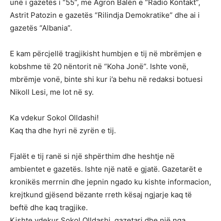
unë i gazetës i “55”, me Agron Balën e “Radio Kontakt”,
Astrit Patozin e gazetës “Rilindja Demokratike” dhe ai i
gazetës “Albania”.
E kam përcjellë tragjikisht humbjen e tij në mbrëmjen e
kobshme të 20 nëntorit në “Koha Jonë”. Ishte vonë,
mbrëmje vonë, binte shi kur i’a behu në redaksi botuesi
Nikoll Lesi, me lot në sy.
Ka vdekur Sokol Olldashi!
Kaq tha dhe hyri në zyrën e tij.
Fjalët e tij ranë si një shpërthim dhe heshtje në
ambientet e gazetës. Ishte një natë e gjatë. Gazetarët e
kronikës merrnin dhe jepnin ngado ku kishte informacion,
krejtkund gjësend bëzante rreth kësaj ngjarje kaq të
beftë dhe kaq tragjike.
Kishte vdekur Sokol Olldashi, gazetari dhe një nga