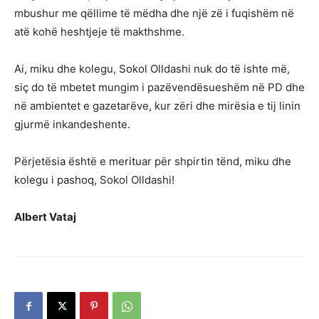
mbushur me qëllime të mëdha dhe një zë i fuqishëm në
atë kohë heshtjeje të makthshme.
Ai, miku dhe kolegu, Sokol Olldashi nuk do të ishte më,
siç do të mbetet mungim i pazëvendësueshëm në PD dhe
në ambientet e gazetarëve, kur zëri dhe mirësia e tij linin
gjurmë inkandeshente.
Përjetësia është e merituar për shpirtin tënd, miku dhe
kolegu i pashoq, Sokol Olldashi!
Albert Vataj