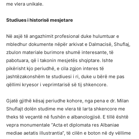
me vlera unikale.
Studiues i historisë mesjetare
Në asjë të angazhimit profesional duke hulumtuar e
mbledhur dokumente nëpër arkivat e Dalmacisë, Shuflaj,
zbulon materiale burimore shumë interesante, të
pabotuara, që i takonin mesjetës shqiptare. Ishte
pikërisht kjo periudhë, e cila zgjon interes të
jashtëzakonshëm te studiuesi i ri, duke u bërë me pas
qëllimi kryesor i veprimtarisë së tij shkencore.
Gjatë gjithë kësaj periudhe kohore, nga pena e dr. Milan
Shuflajt dolën studime me vlera të larta shkencore me
theks të veçantë në fushën e albanologjisë. E tillë është
vepra monumentale “Acta et diplomata res Albaniae
mediae aetatis illustrantia”, të cilën e boton në dy vëllime