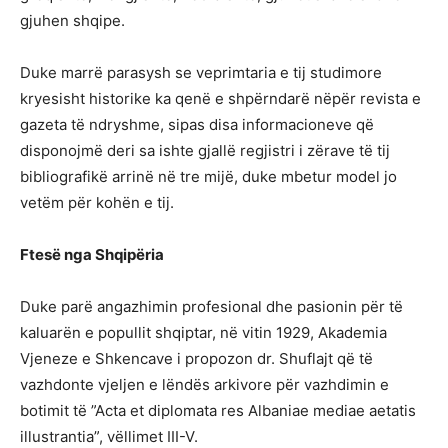
gjuhen shqipe.
Duke marrë parasysh se veprimtaria e tij studimore
kryesisht historike ka qenë e shpërndarë nëpër revista e
gazeta të ndryshme, sipas disa informacioneve që
disponojmë deri sa ishte gjallë regjistri i zërave të tij
bibliografikë arrinë në tre mijë, duke mbetur model jo
vetëm për kohën e tij.
Ftesë nga Shqipëria
Duke parë angazhimin profesional dhe pasionin për të
kaluarën e popullit shqiptar, në vitin 1929, Akademia
Vjeneze e Shkencave i propozon dr. Shuflajt që të
vazhdonte vjeljen e lëndës arkivore për vazhdimin e
botimit të ”Acta et diplomata res Albaniae mediae aetatis
illustrantia”, vëllimet III-V.