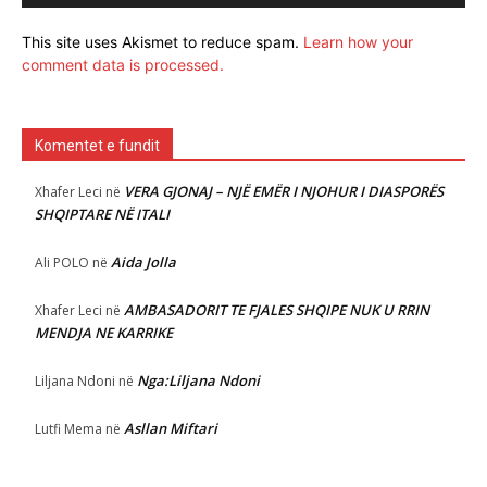
This site uses Akismet to reduce spam.
Learn how your
comment data is processed.
Komentet e fundit
VERA GJONAJ – NJË EMËR I NJOHUR I DIASPORËS
Xhafer Leci
në
SHQIPTARE NË ITALI
Aida Jolla
Ali POLO
në
AMBASADORIT TE FJALES SHQIPE NUK U RRIN
Xhafer Leci
në
MENDJA NE KARRIKE
Nga:Liljana Ndoni
Liljana Ndoni
në
Asllan Miftari
Lutfi Mema
në