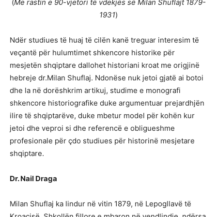
(
Me rastin e 90-vjetori të vdekjës së Milan Shuflajt 1879-
1931
)
Ndër studiues të huaj të cilën kanë treguar interesim të
veçantë për hulumtimet shkencore historike për
mesjetën shqiptare dallohet historiani kroat me origjinë
hebreje dr.Milan Shuflaj. Ndonëse nuk jetoi gjatë ai botoi
dhe la në dorëshkrim artikuj, studime e monografi
shkencore historiografike duke argumentuar prejardhjën
ilire të shqiptarëve, duke mbetur model për kohën kur
jetoi dhe veproi si dhe referencë e obligueshme
profesionale për çdo studiues për historinë mesjetare
shqiptare.
Dr. Nail Draga
Milan Shuflaj ka lindur në vitin 1879, në Lepogllavë të
Kroacisë. Shkollën fillore e mbaron në vendlindje, ndërsa