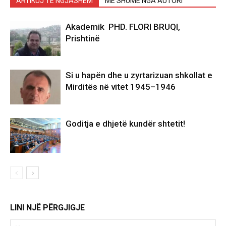
ARTIKUJ TË NGJASHËM
MË SHUMË NGA AUTORI
Akademik PHD. FLORI BRUQI,
Prishtinë
Si u hapën dhe u zyrtarizuan shkollat e
Mirditës në vitet 1945–1946
Goditja e dhjetë kundër shtetit!
LINI NJË PËRGJIGJE