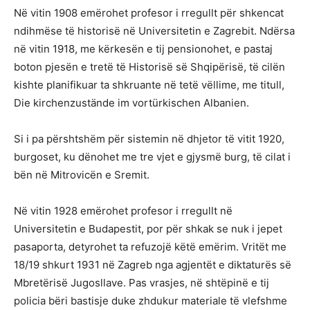
Në vitin 1908 emërohet profesor i rregullt për shkencat
ndihmëse të historisë në Universitetin e Zagrebit. Ndërsa
në vitin 1918, me kërkesën e tij pensionohet, e pastaj
boton pjesën e tretë të Historisë së Shqipërisë, të cilën
kishte planifikuar ta shkruante në tetë vëllime, me titull,
Die kirchenzustände im vortürkischen Albanien.
Si i pa përshtshëm për sistemin në dhjetor të vitit 1920,
burgoset, ku dënohet me tre vjet e gjysmë burg, të cilat i
bën në Mitrovicën e Sremit.
Në vitin 1928 emërohet profesor i rregullt në
Universitetin e Budapestit, por për shkak se nuk i jepet
pasaporta, detyrohet ta refuzojë këtë emërim. Vritët me
18/19 shkurt 1931 në Zagreb nga agjentët e diktaturës së
Mbretërisë Jugosllave. Pas vrasjes, në shtëpinë e tij
policia bëri bastisje duke zhdukur materiale të vlefshme