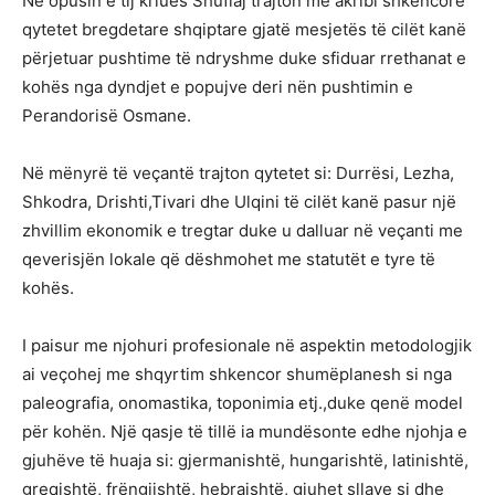
Në opusin e tij kriues Shuflaj trajton me akribi shkencore
qytetet bregdetare shqiptare gjatë mesjetës të cilët kanë
përjetuar pushtime të ndryshme duke sfiduar rrethanat e
kohës nga dyndjet e popujve deri nën pushtimin e
Perandorisë Osmane.
Në mënyrë të veçantë trajton qytetet si: Durrësi, Lezha,
Shkodra, Drishti,Tivari dhe Ulqini të cilët kanë pasur një
zhvillim ekonomik e tregtar duke u dalluar në veçanti me
qeverisjën lokale që dëshmohet me statutët e tyre të
kohës.
I paisur me njohuri profesionale në aspektin metodologjik
ai veçohej me shqyrtim shkencor shumëplanesh si nga
paleografia, onomastika, toponimia etj.,duke qenë model
për kohën. Një qasje të tillë ia mundësonte edhe njohja e
gjuhëve të huaja si: gjermanishtë, hungarishtë, latinishtë,
greqishtë, frëngjishtë, hebraishtë, gjuhet sllave si dhe