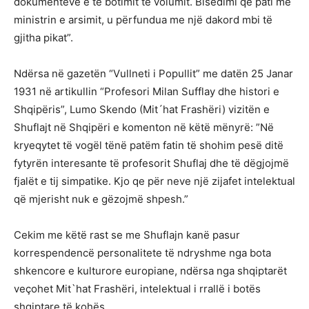
dokumenteve e të botimit të volumit. Bisedimi që pati me
ministrin e arsimit, u përfundua me një dakord mbi të
gjitha pikat”.
Ndërsa në gazetën “Vullneti i Popullit” me datën 25 Janar
1931 në artikullin “Profesori Milan Sufflay dhe histori e
Shqipëris”, Lumo Skendo (Mit´hat Frashëri) vizitën e
Shuflajt në Shqipëri e komenton në këtë mënyrë: ”Në
kryeqytet të vogël tënë patëm fatin të shohim pesë ditë
fytyrën interesante të profesorit Shuflaj dhe të dëgjojmë
fjalët e tij simpatike. Kjo qe për neve një zijafet intelektual
që mjerisht nuk e gëzojmë shpesh.”
Cekim me këtë rast se me Shuflajn kanë pasur
korrespendencë personalitete të ndryshme nga bota
shkencore e kulturore europiane, ndërsa nga shqiptarët
veçohet Mit`hat Frashëri, intelektual i rrallë i botës
shqiptare të kohës.