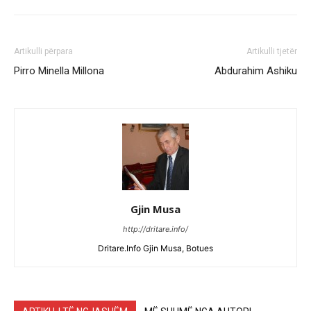
Artikulli përpara
Artikulli tjetër
Pirro Minella Millona
Abdurahim Ashiku
Gjin Musa
http://dritare.info/
Dritare.Info Gjin Musa, Botues