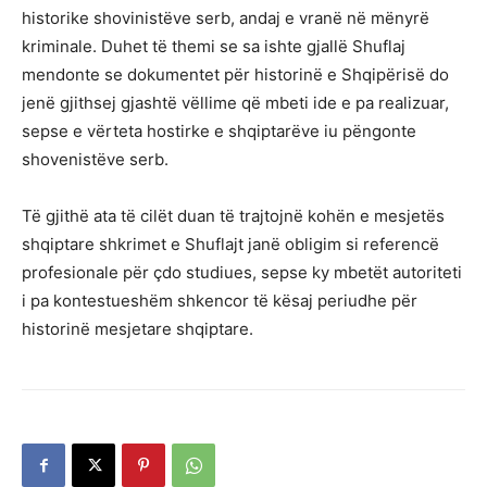
historike shovinistëve serb, andaj e vranë në mënyrë
kriminale. Duhet të themi se sa ishte gjallë Shuflaj
mendonte se dokumentet për historinë e Shqipërisë do
jenë gjithsej gjashtë vëllime që mbeti ide e pa realizuar,
sepse e vërteta hostirke e shqiptarëve iu pëngonte
shovenistëve serb.
Të gjithë ata të cilët duan të trajtojnë kohën e mesjetës
shqiptare shkrimet e Shuflajt janë obligim si referencë
profesionale për çdo studiues, sepse ky mbetët autoriteti
i pa kontestueshëm shkencor të kësaj periudhe për
historinë mesjetare shqiptare.