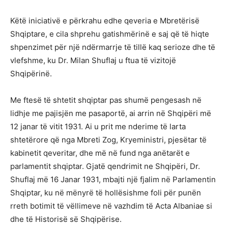
Këtë iniciativë e përkrahu edhe qeveria e Mbretërisë
Shqiptare, e cila shprehu gatishmërinë e saj që të hiqte
shpenzimet për një ndërmarrje të tillë kaq serioze dhe të
vlefshme, ku Dr. Milan Shuflaj u ftua të vizitojë
Shqipërinë.
Me ftesë të shtetit shqiptar pas shumë pengesash në
lidhje me pajisjën me pasaportë, ai arrin në Shqipëri më
12 janar të vitit 1931. Ai u prit me nderime të larta
shtetërore që nga Mbreti Zog, Kryeministri, pjesëtar të
kabinetit qeveritar, dhe më në fund nga anëtarët e
parlamentit shqiptar. Gjatë qendrimit ne Shqipëri, Dr.
Shuflaj më 16 Janar 1931, mbajti një fjalim në Parlamentin
Shqiptar, ku në mënyrë të hollësishme foli për punën
rreth botimit të vëllimeve në vazhdim të Acta Albaniae si
dhe të Historisë së Shqipërise.