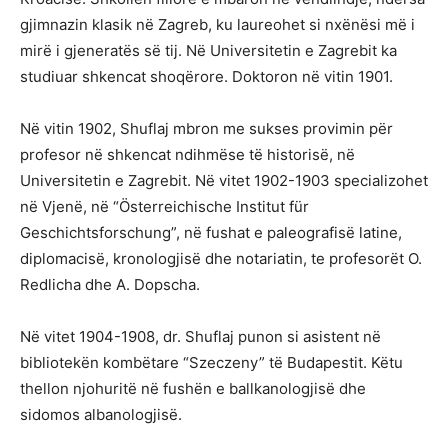
gjimnazin klasik në Zagreb, ku laureohet si nxënësi më i
mirë i gjeneratës së tij. Në Universitetin e Zagrebit ka
studiuar shkencat shoqërore. Doktoron në vitin 1901.
Në vitin 1902, Shuflaj mbron me sukses provimin për
profesor në shkencat ndihmëse të historisë, në
Universitetin e Zagrebit. Në vitet 1902-1903 specializohet
në Vjenë, në “Österreichische Institut für
Geschichtsforschung”, në fushat e paleografisë latine,
diplomacisë, kronologjisë dhe notariatin, te profesorët O.
Redlicha dhe A. Dopscha.
Në vitet 1904-1908, dr. Shuflaj punon si asistent në
bibliotekën kombëtare “Szeczeny” të Budapestit. Këtu
thellon njohuritë në fushën e ballkanologjisë dhe
sidomos albanologjisë.