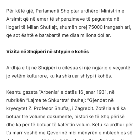
Për këtë gjë, Parlamenti Shqiptar urdhëroi Ministrin e
Arsimit që në emer të shpenzimeve të paguante në
llogari të Milan Shuflajt, shumën prej 75000 frangash ari,
që sot është e barabartë me disa miliona dollar.
Vizita në Shqipëri në shtypin e kohës
Ardhja e tij në Shqipëri u cilësua si një ngjarje e veçantë
jo vetëm kulturore, ku ka shkruar shtypi i kohës.
Kështu gazeta “Arbënia” e datës 16 janar 1931, në
rubrikën “Lajme të Shkurtra” thuhej: “Gjendet në
kryeqytet Z. Profesor Shuflaj, i Zagrebit. Zotëria e ti ka
botuar tre volume dokumente, historike të Shqipërisë
dhe ka për të botuar të katërtin volum. Këtu ka ardhur për
t’u marr veshë me Qeverinë mbi mënyrën e mbledhjes së