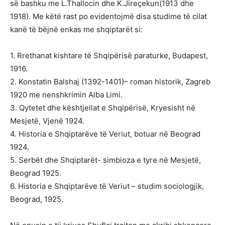
së bashku me L.Thallocin dhe K.Jireçekun(1913 dhe
1918). Me këtë rast po evidentojmë disa studime të cilat
kanë të bëjnë enkas me shqiptarët si:
1. Rrethanat kishtare të Shqipërisë paraturke, Budapest,
1916.
2. Konstatin Balshaj (1392-1401)– roman historik, Zagreb
1920 me nenshkrimin Alba Limi.
3. Qytetet dhe kështjellat e Shqipërisë, Kryesisht në
Mesjetë, Vjenë 1924.
4. Historia e Shqiptarëve të Veriut, botuar në Beograd
1924.
5. Serbët dhe Shqiptarët- simbioza e tyre në Mesjetë,
Beograd 1925.
6. Historia e Shqiptarëve të Veriut – studim sociologjik,
Beograd, 1925.