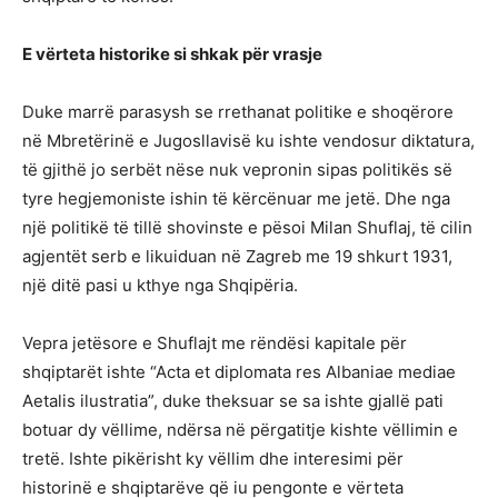
E vërteta historike si shkak për vrasje
Duke marrë parasysh se rrethanat politike e shoqërore
në Mbretërinë e Jugosllavisë ku ishte vendosur diktatura,
të gjithë jo serbët nëse nuk vepronin sipas politikës së
tyre hegjemoniste ishin të kërcënuar me jetë. Dhe nga
një politikë të tillë shovinste e pësoi Milan Shuflaj, të cilin
agjentët serb e likuiduan në Zagreb me 19 shkurt 1931,
një ditë pasi u kthye nga Shqipëria.
Vepra jetësore e Shuflajt me rëndësi kapitale për
shqiptarët ishte “Acta et diplomata res Albaniae mediae
Aetalis ilustratia”, duke theksuar se sa ishte gjallë pati
botuar dy vëllime, ndërsa në përgatitje kishte vëllimin e
tretë. Ishte pikërisht ky vëllim dhe interesimi për
historinë e shqiptarëve që iu pengonte e vërteta