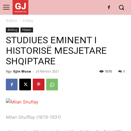
GJ
DRITARE E RE
Ballina
Artikuj
Artikuj
Histori
STUDIUES EMINENT I
HISTORISË MESJETARE
SHQIPTARE
Nga
Gjin Musa
-
26 Nëntor 2021
1010
0
Milan Shufflay (1879-1931)