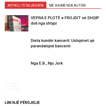
ARTIKUJ TË NGJASHËM
MË SHUMË NGA AUTORI
VEPRA E PLOTË e FROJDIT në SHQIP
doli nga shtypi
Dieta kundër kancerit: Ushqimet që
parandalojnë kancerin
Nga E.B., Nju Jork
LINI NJË PËRGJIGJE