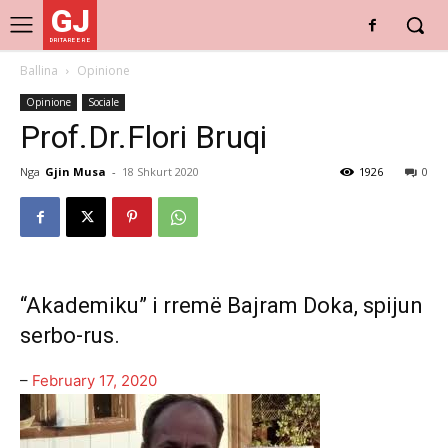
GJ
DRITARE E RE
Ballina
Opinione
Opinione
Sociale
Prof.Dr.Flori Bruqi
Nga
Gjin Musa
-
18 Shkurt 2020
1926
0
“Akademiku” i rremë Bajram Doka, spijun
serbo-rus.
–
February 17, 2020