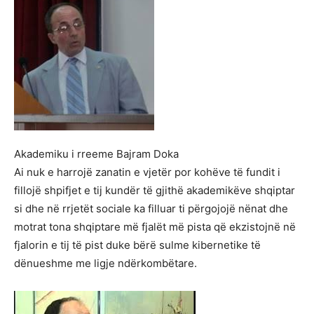
Akademiku i rreeme Bajram Doka
Ai nuk e harrojë zanatin e vjetër por kohëve të fundit i
fillojë shpifjet e tij kundër të gjithë akademikëve shqiptar
si dhe në rrjetët sociale ka filluar ti përgojojë nënat dhe
motrat tona shqiptare më fjalët më pista që ekzistojnë në
fjalorin e tij të pist duke bërë sulme kibernetike të
dënueshme me ligje ndërkombëtare.