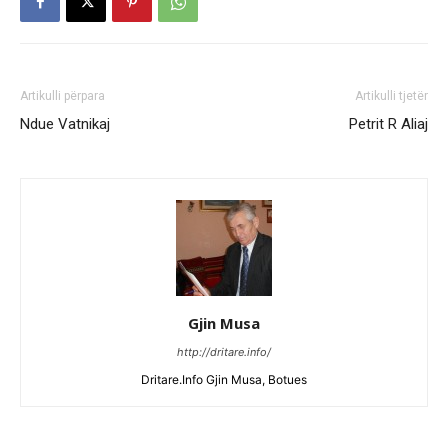
Artikulli përpara
Artikulli tjetër
Ndue Vatnikaj
Petrit R Aliaj
Gjin Musa
http://dritare.info/
Dritare.Info Gjin Musa, Botues