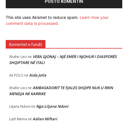
This site uses Akismet to reduce spam.
Learn how your
comment data is processed.
Komentet e fundit
VERA GJONAJ – NJË EMËR I NJOHUR I DIASPORËS
Xhafer Leci
në
SHQIPTARE NË ITALI
Aida Jolla
Ali POLO
në
AMBASADORIT TE FJALES SHQIPE NUK U RRIN
Xhafer Leci
në
MENDJA NE KARRIKE
Nga:Liljana Ndoni
Liljana Ndoni
në
Asllan Miftari
Lutfi Mema
në