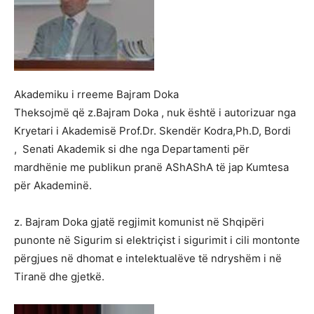
Akademiku i rreeme Bajram Doka
Theksojmë që z.Bajram Doka , nuk është i autorizuar nga
Kryetari i Akademisë Prof.Dr. Skendër Kodra,Ph.D, Bordi
, Senati Akademik si dhe nga Departamenti për
mardhënie me publikun pranë AShAShA të jap Kumtesa
për Akademinë.
z. Bajram Doka gjatë regjimit komunist në Shqipëri
punonte në Sigurim si elektriçist i sigurimit i cili montonte
përgjues në dhomat e intelektualëve të ndryshëm i në
Tiranë dhe gjetkë.