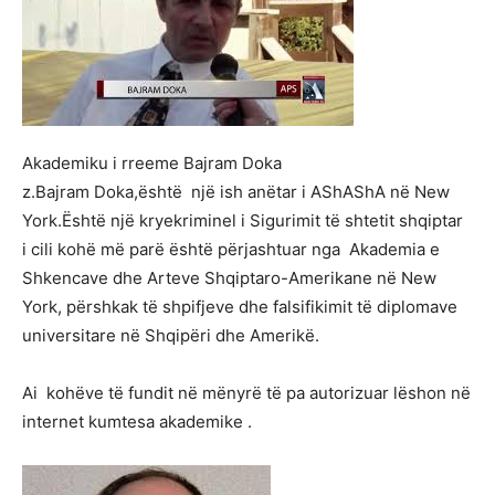
Akademiku i rreeme Bajram Doka
z.Bajram Doka,është një ish anëtar i AShAShA në New
York.Është një kryekriminel i Sigurimit të shtetit shqiptar
i cili kohë më parë është përjashtuar nga Akademia e
Shkencave dhe Arteve Shqiptaro-Amerikane në New
York, përshkak të shpifjeve dhe falsifikimit të diplomave
universitare në Shqipëri dhe Amerikë.
Ai kohëve të fundit në mënyrë të pa autorizuar lëshon në
internet kumtesa akademike .